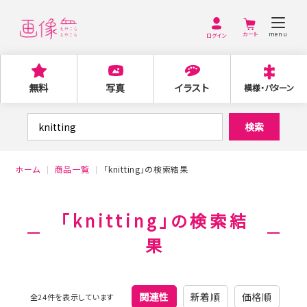
menu
ログイン
無料
写真
イラスト
模様・パターン
検
検索
索
対
ホーム
商品一覧
「knitting」の検索結果
象:
「knitting」の検索結
果
関連性
新着順
価格順
全24件を表示しています