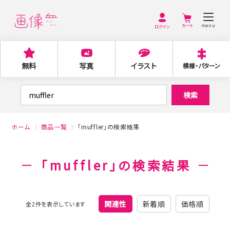
menu
ログイン
無料
写真
イラスト
模様・パターン
検
検索
索
対
ホーム
商品一覧
「muffler」の検索結果
象:
「muffler」の検索結果
関連性
新着順
価格順
全2件を表示しています