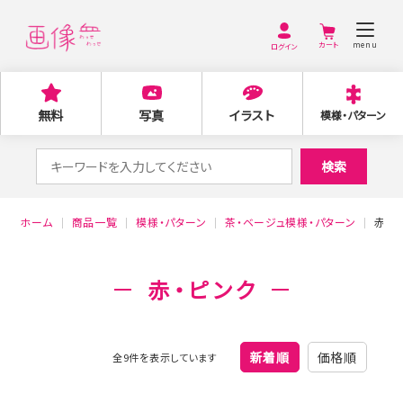
menu
ログイン
無料
写真
イラスト
模様・パターン
検
検索
索
対
ホーム
商品一覧
模様・パターン
茶・ベージュ模様・パターン
赤・
象:
赤・ピンク
新着順
価格順
全9件を表示しています