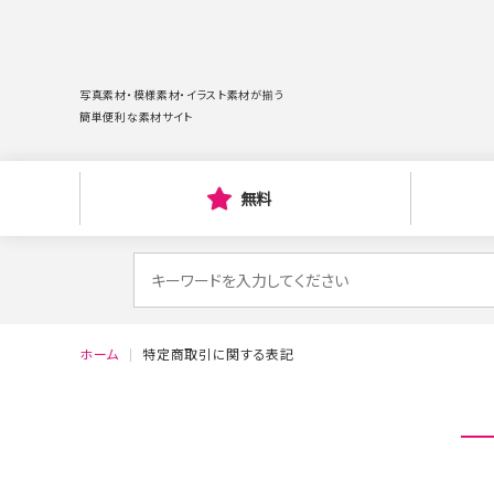
写真素材・模様素材・イラスト素材が揃う
簡単便利な素材サイト
無料
検
索
対
ホーム
特定商取引に関する表記
象: