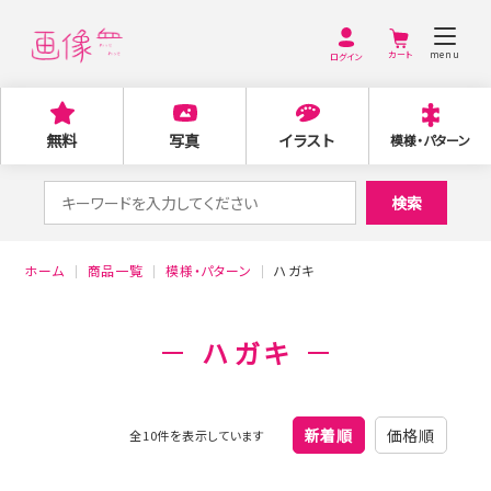
menu
ログイン
無料
写真
イラスト
模様・パターン
検
検索
索
対
ホーム
商品一覧
模様・パターン
ハガキ
象:
ハガキ
新着順
価格順
全10件を表示しています