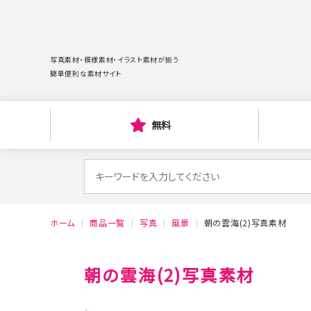
写真素材・模様素材・イラスト素材が揃う
簡単便利な素材サイト
無料
検
索
対
ホーム
商品一覧
写真
風景
朝の雲海(2)写真素材
象:
朝の雲海(2)写真素材