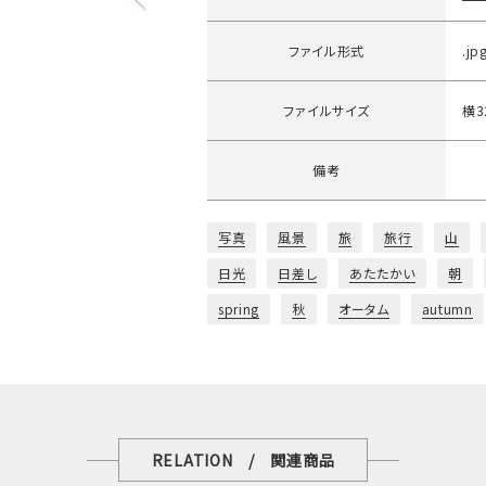
ファイル形式
.jp
ファイルサイズ
横3
備考
写真
風景
旅
旅行
山
日光
日差し
あたたかい
朝
spring
秋
オータム
autumn
RELATION / 関連商品