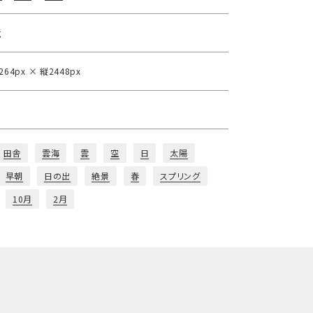
g
264px × 縦2448px
田舎
雲海
雲
空
日
太陽
早朝
日の出
絶景
春
スプリング
10月
2月