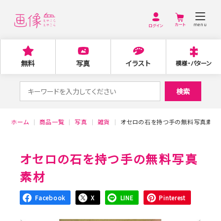
menu
ログイン
無料
写真
イラスト
模様・パターン
検
検索
索
対
ホーム
商品一覧
写真
雑貨
オセロの石を持つ手の無料写真素材
象:
オセロの石を持つ手の無料写真
素材
Facebook
X
LINE
Pinterest