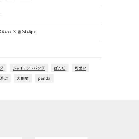
g
264px × 縦2448px
ダ
ジャイアントパンダ
ぱんだ
可愛い
遊ぶ
大熊猫
panda