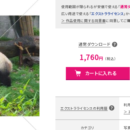
使用範囲が限られるが安価で使える「
通常
広い用途で使える「
エクストラライセンス
」
作品使用に関する同意書
に同意してご購
通常ダウンロード
1,760
円
カートに入れる
利
エクストラライセンスの利用歴
カテゴリ
写