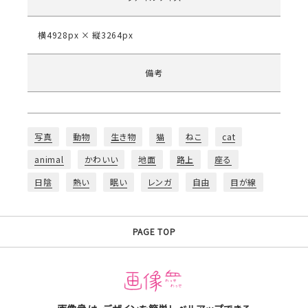
横4928px × 縦3264px
備考
写真
動物
生き物
猫
ねこ
cat
animal
かわいい
地面
路上
座る
日陰
熱い
眠い
レンガ
自由
目が線
PAGE TOP