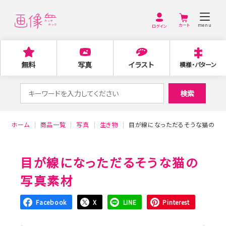
menu
ログイン
無料
写真
イラスト
模様・パターン
検
検索
索
対
ホーム
商品一覧
写真
生き物
目が線になっただるそうな猫の写
象:
目が線になっただるそうな猫の
写真素材
Facebook
X
LINE
Pinterest