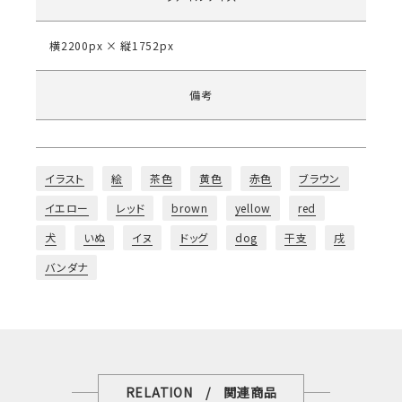
横2200px × 縦1752px
備考
イラスト
絵
茶色
黄色
赤色
ブラウン
イエロー
レッド
brown
yellow
red
犬
いぬ
イヌ
ドッグ
dog
干支
戌
バンダナ
RELATION / 関連商品