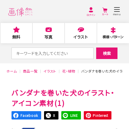
menu
ログイン
無料
写真
イラスト
模様・パターン
検
検索
索
対
ホーム
商品一覧
イラスト
花・植物
バンダナを巻いた犬のイラスト・
象:
バンダナを巻いた犬のイラスト・
アイコン素材(1)
Facebook
X
LINE
Pinterest