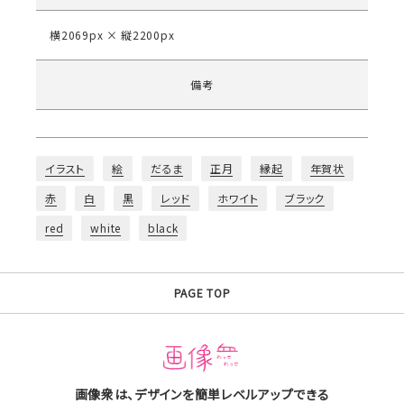
横2069px × 縦2200px
備考
イラスト
絵
だるま
正月
縁起
年賀状
赤
白
黒
レッド
ホワイト
ブラック
red
white
black
PAGE TOP
画像衆は、デザインを簡単レベルアップできる