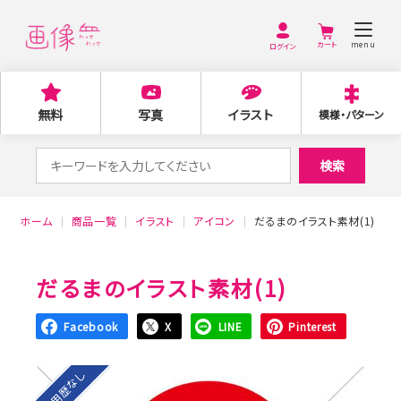
menu
ログイン
無料
写真
イラスト
模様・パターン
検
検索
索
対
ホーム
商品一覧
イラスト
アイコン
だるまのイラスト素材(1)
象:
だるまのイラスト素材(1)
Facebook
X
LINE
Pinterest
利用歴なし