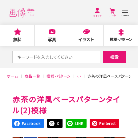
menu
ログイン
無料
写真
イラスト
模様・パターン
検
検索
索
対
ホーム
商品一覧
模様・パターン
小
赤茶の洋風ベースパターンタイ
象:
赤茶の洋風ベースパターンタイ
ル(2)模様
Facebook
X
LINE
Pinterest