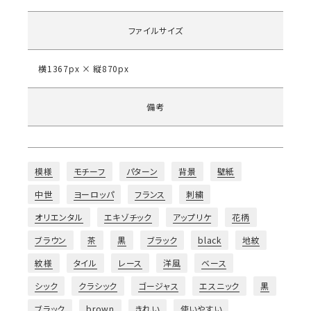
ファイルサイズ
横1367px × 縦870px
備考
模様
モチーフ
パターン
背景
壁紙
中世
ヨーロッパ
フランス
刺繍
オリエンタル
エキゾチック
アップリケ
花柄
ブラウン
茶
黒
ブラック
black
地紋
紋様
タイル
レース
洋風
ベース
シック
クラシック
ゴージャス
エスニック
黒
ブラック
brown
きれい
使いやすい