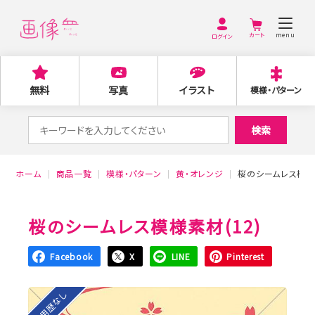
menu
ログイン
無料
写真
イラスト
模様・パターン
検
検索
索
対
ホーム
商品一覧
模様・パターン
黄・オレンジ
桜のシームレス模様素
象:
桜のシームレス模様素材(12)
Facebook
X
LINE
Pinterest
利用歴なし