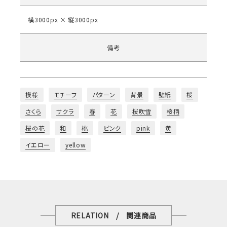
横3000px × 縦3000px
備考
模様
モチーフ
パターン
背景
壁紙
桜
さくら
サクラ
春
花
桜吹雪
桜柄
桜の花
和
桃
ピンク
pink
黄
イエロー
yellow
RELATION / 関連商品