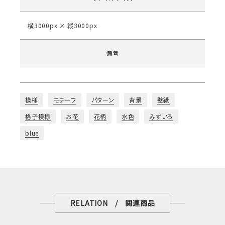
横3000px × 縦3000px
備考
模様
モチーフ
パターン
背景
壁紙
格子模様
お花
花柄
水色
みずいろ
blue
RELATION / 関連商品