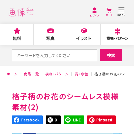
menu
ログイン
無料
写真
イラスト
模様・パターン
検
検索
索
対
ホーム
商品一覧
模様・パターン
青・水色
格子柄のお花のシームレ
象:
格子柄のお花のシームレス模様
素材(2)
Facebook
X
LINE
Pinterest