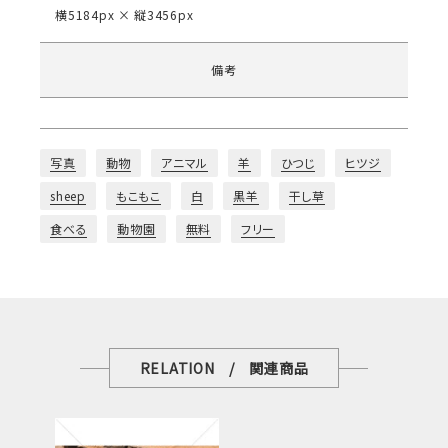
横5184px × 縦3456px
備考
写真
動物
アニマル
羊
ひつじ
ヒツジ
sheep
もこもこ
白
黒羊
干し草
食べる
動物園
無料
フリー
RELATION / 関連商品