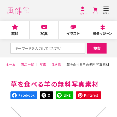
menu
ログイン
無料
写真
イラスト
模様・パターン
検
検索
索
対
ホーム
商品一覧
写真
生き物
草を食べる羊の無料写真素材
象:
草を食べる羊の無料写真素材
Facebook
X
LINE
Pinterest