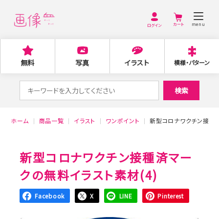
menu
ログイン
無料
写真
イラスト
模様・パターン
検
検索
索
対
ホーム
商品一覧
イラスト
ワンポイント
新型コロナワクチン接種済
象:
新型コロナワクチン接種済マー
クの無料イラスト素材(4)
Facebook
X
LINE
Pinterest