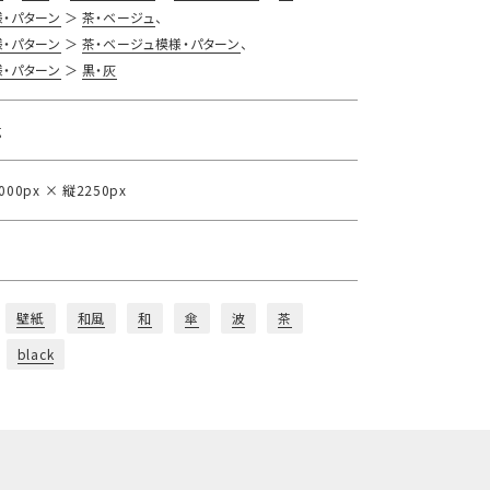
様・パターン
茶・ベージュ
様・パターン
茶・ベージュ模様・パターン
様・パターン
黒・灰
g
000px × 縦2250px
壁紙
和風
和
傘
波
茶
black