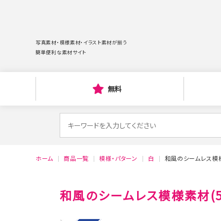
写真素材・模様素材・イラスト素材が揃う
簡単便利な素材サイト
無料
検
索
対
ホーム
商品一覧
模様・パターン
白
和風のシームレス模様
象:
和風のシームレス模様素材(5