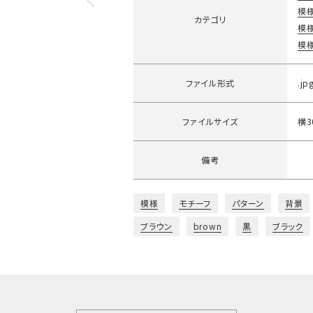
模
カテゴリ
模
模
ファイル形式
.jp
ファイルサイズ
横3
備考
模様
モチーフ
パターン
背景
ブラウン
brown
黒
ブラック