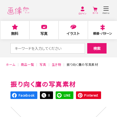
menu
ログイン
無料
写真
イラスト
模様・パターン
検
検索
索
対
ホーム
商品一覧
写真
生き物
振り向く鷹の写真素材
象:
振り向く鷹の写真素材
Facebook
X
LINE
Pinterest