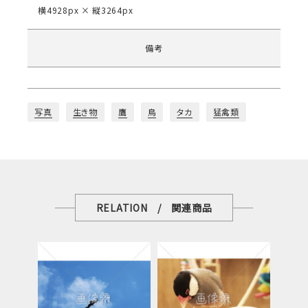
横4928px × 縦3264px
備考
写真
生き物
鷹
鳥
タカ
猛禽類
RELATION / 関連商品