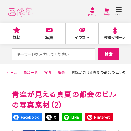
menu
ログイン
無料
写真
イラスト
模様・パターン
検
検索
索
対
ホーム
商品一覧
写真
風景
青空が見える真夏の都会のビルの写真
象:
青空が見える真夏の都会のビル
の写真素材（2）
Facebook
X
LINE
Pinterest