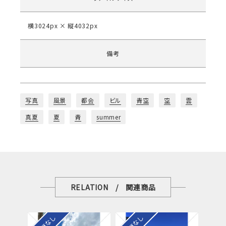
横3024px × 縦4032px
備考
写真
風景
都会
ビル
青空
空
雲
真夏
夏
青
summer
RELATION / 関連商品