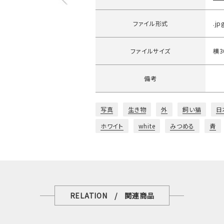
ファイル形式
.jp
ファイルサイズ
横3
備考
写真
生き物
外
飼い猫
日
ホワイト
white
みつめる
青
RELATION / 関連商品