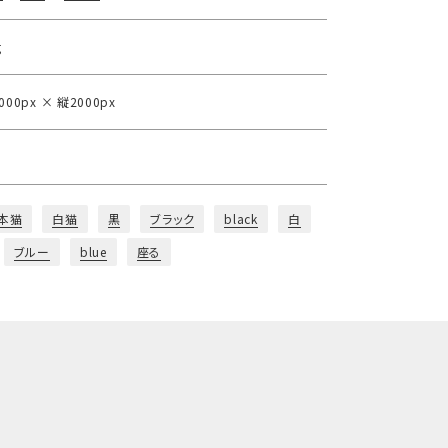
g
000px × 縦2000px
本猫
白猫
黒
ブラック
black
白
ブルー
blue
座る