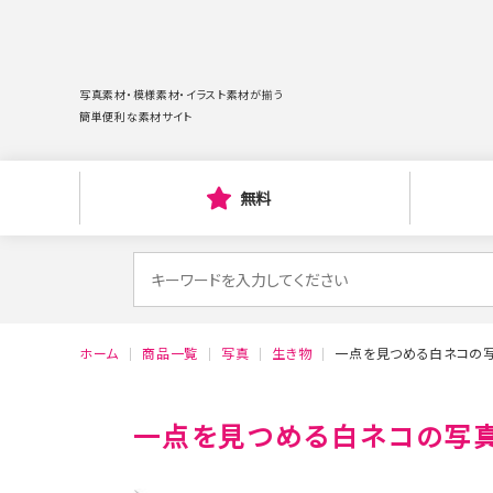
写真素材・模様素材・イラスト素材が揃う
簡単便利な素材サイト
無料
検
索
対
ホーム
商品一覧
写真
生き物
一点を見つめる白ネコの
象:
一点を見つめる白ネコの写