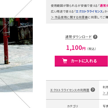
使用範囲が限られるが安価で使える「
通常
広い用途で使える「
エクストラライセンス
」
作品使用に関する同意書
に同意してご購
通常ダウンロード
1,100
円
カートに入れる
利
エクストラライセンスの利用歴
カテゴリ
写