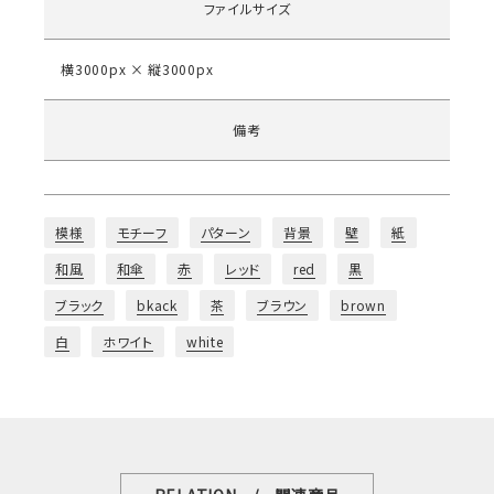
ファイルサイズ
横3000px × 縦3000px
備考
模様
モチーフ
パターン
背景
壁
紙
和風
和傘
赤
レッド
red
黒
ブラック
bkack
茶
ブラウン
brown
白
ホワイト
white