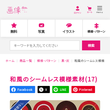
menu
ログイン
無料
写真
イラスト
模様・パターン
検
検索
索
対
ホーム
商品一覧
模様・パターン
黒・灰
和風のシームレス模様素材(
象:
和風のシームレス模様素材(17)
Facebook
X
LINE
Pinterest
利用歴なし