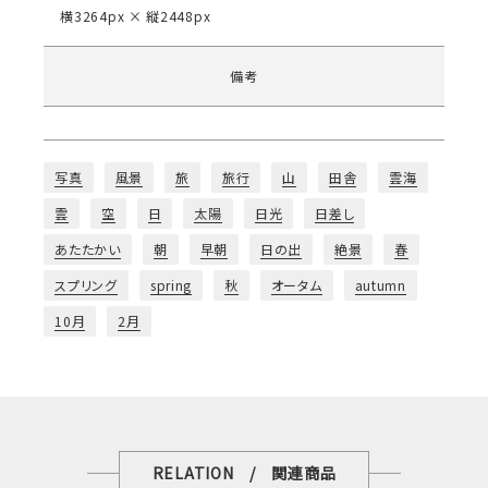
横3264px × 縦2448px
備考
写真
風景
旅
旅行
山
田舎
雲海
雲
空
日
太陽
日光
日差し
あたたかい
朝
早朝
日の出
絶景
春
スプリング
spring
秋
オータム
autumn
10月
2月
RELATION / 関連商品