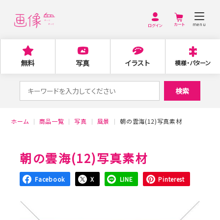
menu
ログイン
無料
写真
イラスト
模様・パターン
検
検索
索
対
ホーム
商品一覧
写真
風景
朝の雲海(12)写真素材
象:
朝の雲海(12)写真素材
Facebook
X
LINE
Pinterest