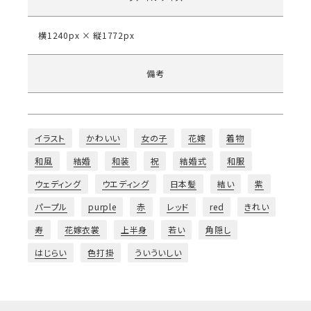
横1240px × 縦1772px
備考
イラスト
かわいい
女の子
花嫁
着物
和風
結婚
和装
祝
結婚式
和服
ウェディング
ウエディング
日本髪
結い
紫
パープル
purple
赤
レッド
red
きれい
寿
花嫁衣裳
上半身
若い
角隠し
はじらい
色打掛
ういういしい