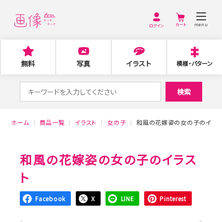
menu
ログイン
無料
写真
イラスト
模様・パターン
検
検索
索
対
ホーム
商品一覧
イラスト
女の子
和風の花嫁姿の女の子のイラス
象:
和風の花嫁姿の女の子のイラス
ト
Facebook
X
LINE
Pinterest