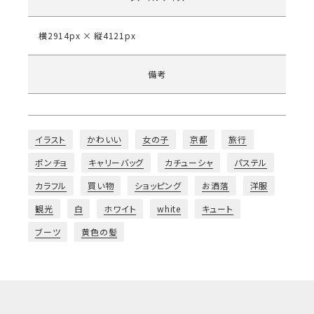
横2914px × 縦4121px
備考
イラスト
かわいい
女の子
京都
旅行
ポンチョ
キャリーバッグ
カチューシャ
パステル
カラフル
買い物
ショッピング
お洒落
洋服
観光
白
ホワイト
white
キュート
ブーツ
黄色の髪