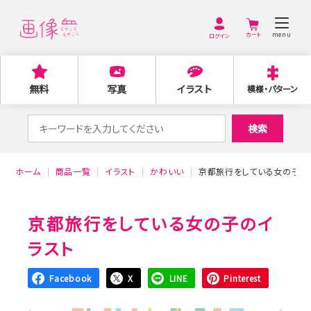
menu
ログイン
無料
写真
イラスト
模様・パターン
検
検索
索
対
ホーム
商品一覧
イラスト
かわいい
京都旅行をしている女の子の
象:
京都旅行をしている女の子のイ
ラスト
Facebook
X
LINE
Pinterest