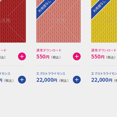
利用歴なし
利用歴なし
ロード
通常ダウンロード
通常ダウンロード
550
550
円
円
イセンス
エクストラライセンス
エクストラライセ
22,000
22,000
円
円
円