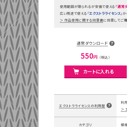
使用範囲が限られるが安価で使える「
通常
広い用途で使える「
エクストラライセンス
」
作品使用に関する同意書
に同意してご購
通常ダウンロード
550
円
カートに入れる
利
エクストラライセンスの利用歴
カテゴリ
模