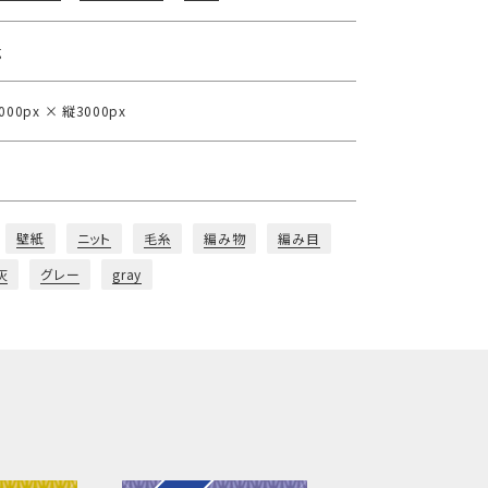
g
000px × 縦3000px
壁紙
ニット
毛糸
編み物
編み目
灰
グレー
gray