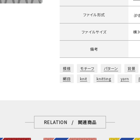
ファイル形式
.jp
ファイルサイズ
横3
備考
模様
モチーフ
パターン
背景
網目
knit
knitting
yarn
RELATION / 関連商品