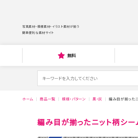
写真素材・模様素材・イラスト素材が揃う
簡単便利な素材サイト
無料
検
索
対
ホーム
商品一覧
模様・パターン
黒・灰
編み目が揃ったニ
象:
編み目が揃ったニット柄シーム