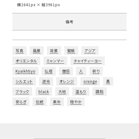
横2641px × 縦3961px
備考
写真
風景
背景
壁紙
アジア
オリエンタル
ミャンマー
チャイティーヨー
Kyaikhtiyo
仏塔
僧侶
人
祈り
シルエット
逆光
オレンジ
orange
黒
ブラック
black
大地
温もり
調和
安らぎ
伝統
素朴
穏やか