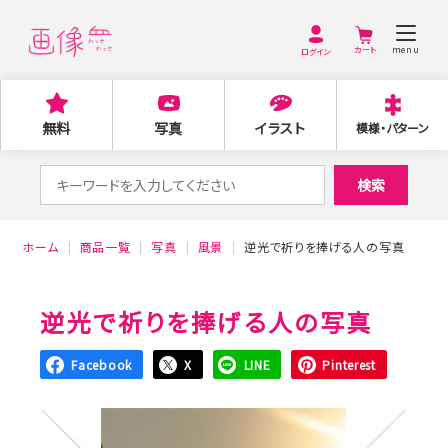
menu
ログイン
無料
写真
イラスト
模様・パターン
検
検索
索
対
ホーム
商品一覧
写真
風景
逆光で祈りを捧げる人の写真
象:
逆光で祈りを捧げる人の写真
Facebook
X
LINE
Pinterest