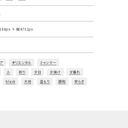
g
168px × 縦4752px
ア
オリエンタル
ミャンマー
人
祈り
夕日
夕焼け
夕暮れ
black
大地
温もり
調和
安らぎ