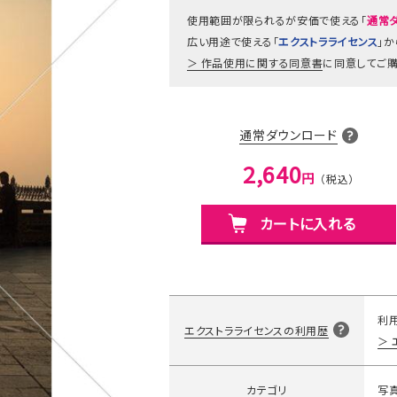
使用範囲が限られるが安価で使える「
通常
広い用途で使える「
エクストラライセンス
」
作品使用に関する同意書
に同意してご購
通常ダウンロード
2,640
円
カートに入れる
利
エクストラライセンスの利用歴
カテゴリ
写