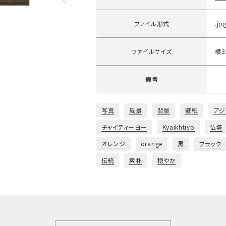
ファイル形式
.jp
ファイルサイズ
横3
備考
写真
風景
背景
壁紙
アジ
チャイティーヨー
Kyaikhtiyo
仏塔
オレンジ
orange
黒
ブラック
伝統
素朴
穏やか